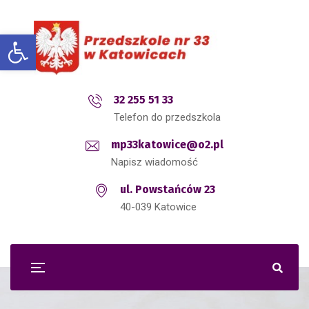
Open toolbar
32 255 51 33
Telefon do przedszkola
mp33katowice@o2.pl
Napisz wiadomość
ul. Powstańców 23
40-039 Katowice