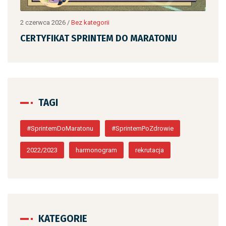
2 czerwca 2026
/
Bez kategorii
2 cz
CERTYFIKAT SPRINTEM DO MARATONU
CE
TAGI
#SprintemDoMaratonu
#SprintemPoZdrowie
2022/2023
harmonogram
rekrutacja
KATEGORIE