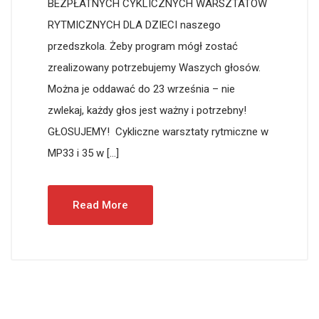
BEZPŁATNYCH CYKLICZNYCH WARSZTATÓW
RYTMICZNYCH DLA DZIECI naszego
przedszkola. Żeby program mógł zostać
zrealizowany potrzebujemy Waszych głosów.
Można je oddawać do 23 września – nie
zwlekaj, każdy głos jest ważny i potrzebny!
GŁOSUJEMY! Cykliczne warsztaty rytmiczne w
MP33 i 35 w […]
Read More