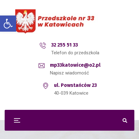
Open toolbar
32 255 51 33
Telefon do przedszkola
mp33katowice@o2.pl
Napisz wiadomość
ul. Powstańców 23
40-039 Katowice