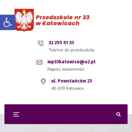
Open toolbar
32 255 51 33
Telefon do przedszkola
mp33katowice@o2.pl
Napisz wiadomość
ul. Powstańców 23
40-039 Katowice