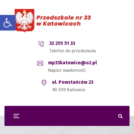
Open toolbar
32 255 51 33
Telefon do przedszkola
mp33katowice@o2.pl
Napisz wiadomość
ul. Powstańców 23
40-039 Katowice