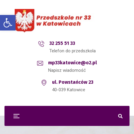
Open toolbar
32 255 51 33
Telefon do przedszkola
mp33katowice@o2.pl
Napisz wiadomość
ul. Powstańców 23
40-039 Katowice