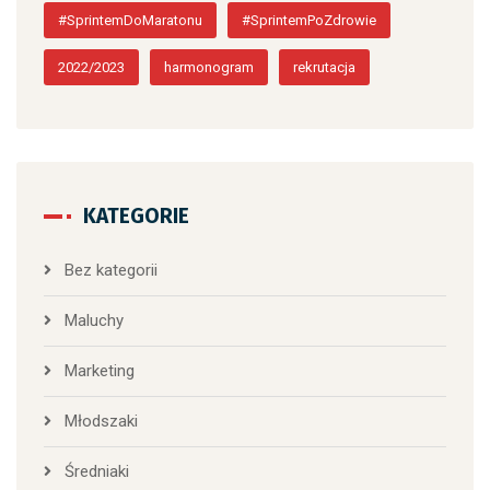
#SprintemDoMaratonu
#SprintemPoZdrowie
2022/2023
harmonogram
rekrutacja
KATEGORIE
Bez kategorii
Maluchy
Marketing
Młodszaki
Średniaki