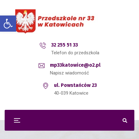
Open toolbar
32 255 51 33
Telefon do przedszkola
mp33katowice@o2.pl
Napisz wiadomość
ul. Powstańców 23
40-039 Katowice