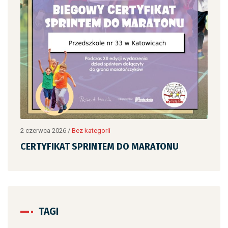
2 czerwca 2026
/
Bez kategorii
2 cz
CERTYFIKAT SPRINTEM DO MARATONU
CE
TAGI