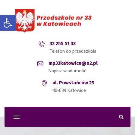
Open toolbar
32 255 51 33
Telefon do przedszkola
mp33katowice@o2.pl
Napisz wiadomość
ul. Powstańców 23
40-039 Katowice