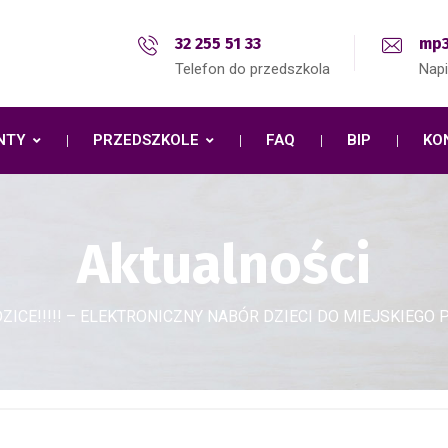
32 255 51 33
mp3
Telefon do przedszkola
Nap
NTY
PRZEDSZKOLE
FAQ
BIP
KO
Aktualności
ICE!!!!! – ELEKTRONICZNY NABÓR DZIECI DO MIEJSKIEGO