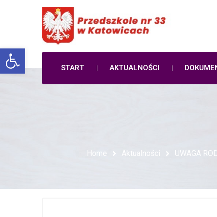
Open toolbar
START
AKTUALNOŚCI
DOKUME
Home
Aktualności
UWAGA RODZ