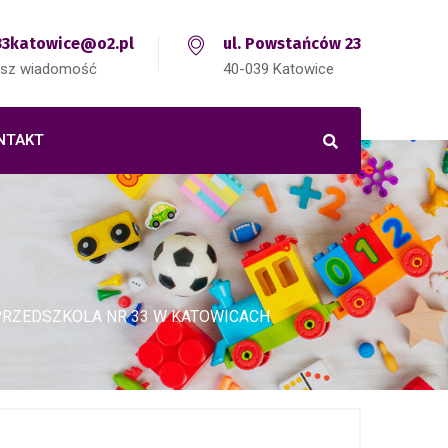
3katowice@o2.pl
ul. Powstańców 23
isz wiadomość
40-039 Katowice
NTAKT
 PRZEDSZKOLA NR 33 W KATOWICACH