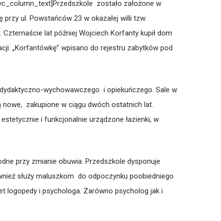
le][vc_column_text]Przedszkole zostało założone w
 przy ul. Powstańców 23 w okazałej willi tzw.
 Czternaście lat później Wojciech Korfanty kupił dom
ji. „Korfantówkę” wpisano do rejestru zabytków pod
 dydaktyczno-wychowawczego i opiekuńczego. Sale w
są nowe, zakupione w ciągu dwóch ostatnich lat.
tetycznie i funkcjonalnie urządzone łazienki, w
godne przy zmianie obuwia. Przedszkole dysponuje
ównież służy maluszkom do odpoczynku poobiedniego
net logopedy i psychologa. Zarówno psycholog jak i