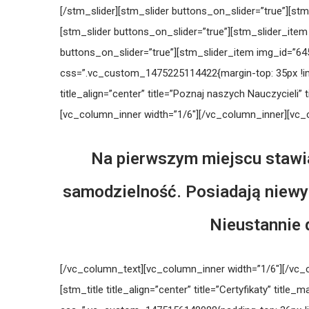
[/stm_slider][stm_slider buttons_on_slider=”true”][s
[stm_slider buttons_on_slider=”true”][stm_slider_ite
buttons_on_slider=”true”][stm_slider_item img_id=”6
css=”.vc_custom_1475225114422{margin-top: 35px !impor
title_align=”center” title=”Poznaj naszych Nauczyciel
[vc_column_inner width=”1/6″][/vc_column_inner][vc_
Na pierwszym miejscu stawia
samodzielność. Posiadają niewyc
Nieustannie 
[/vc_column_text][vc_column_inner width=”1/6″][/vc_
[stm_title title_align=”center” title=”Certyfikaty” ti