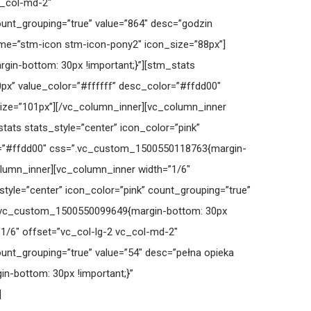
c_col-md-2″
unt_grouping=”true” value=”864″ desc=”godzin
me=”stm-icon stm-icon-pony2″ icon_size=”88px”]
in-bottom: 30px !important;}”][stm_stats
px” value_color=”#ffffff” desc_color=”#ffdd00″
ize=”101px”][/vc_column_inner][vc_column_inner
ats stats_style=”center” icon_color=”pink”
or=”#ffdd00″ css=”.vc_custom_1500550118763{margin-
lumn_inner][vc_column_inner width=”1/6″
yle=”center” icon_color=”pink” count_grouping=”true”
=”.vc_custom_1500550099649{margin-bottom: 30px
1/6″ offset=”vc_col-lg-2 vc_col-md-2″
unt_grouping=”true” value=”54″ desc=”pełna opieka
-bottom: 30px !important;}”
]