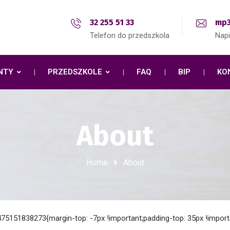
32 255 51 33
mp3
Telefon do przedszkola
Nap
NTY
PRZEDSZKOLE
FAQ
BIP
KO
About
Home
About
75151838273{margin-top: -7px !important;padding-top: 35px !import