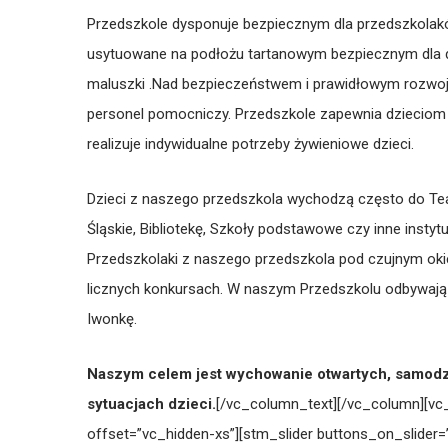
Przedszkole dysponuje bezpiecznym dla przedszkolakó
usytuowane na podłożu tartanowym bezpiecznym dla dzi
maluszki .Nad bezpieczeństwem i prawidłowym rozwo
personel pomocniczy. Przedszkole zapewnia dzieciom 
realizuje indywidualne potrzeby żywieniowe dzieci.
Dzieci z naszego przedszkola wychodzą często do Tea
Śląskie, Bibliotekę, Szkoły podstawowe czy inne inst
Przedszkolaki z naszego przedszkola pod czujnym oki
licznych konkursach. W naszym Przedszkolu odbywają s
Iwonkę.
Naszym celem jest wychowanie otwartych, samodzie
sytuacjach dzieci.
[/vc_column_text][/vc_column][vc_
offset=”vc_hidden-xs”][stm_slider buttons_on_slider=