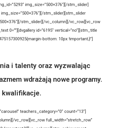
img_id=”5293″ img_size=”500×376″][/stm_slider]
 img_size=”500×376″][/stm_slider][stm_slider
”500×376″][/stm_slider][/vc_column][/vc_row][vc_row
 0=””][dvgallery id=”6195″ vertical=”no”][stm_title
_1475157300925{margin-bottom: 10px !important;}”]
ia i talenty oraz wyzwalając
uzjazmem wdrażają nowe programy.
kwalifikacje.
carousel” teachers_category=”0″ count=”13″]
c_column][/vc_row][vc_row full_width=”stretch_row”