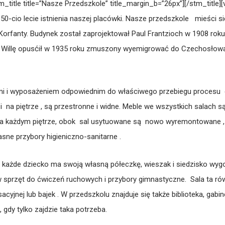
stm_title title=”Nasze Przedszkole” title_margin_b=”26px”][/stm_tit
-cio lecie istnienia naszej placówki. Nasze przedszkole mieści się
orfanty. Budynek został zaprojektował Paul Frantzioch w 1908 roku.
. Willę opusćił w 1935 roku zmuszony wyemigrować do Czechosłowac
mi i wyposażeniem odpowiednim do właściwego przebiegu procesu
 i na piętrze , są przestronne i widne. Meble we wszystkich salach 
 Na każdym piętrze, obok sal usytuowane są nowo wyremontowane , es
sne przybory higieniczno-sanitarne .
 – każde dziecko ma swoją własną półeczkę, wieszak i siedzisko wy
sprzęt do ćwiczeń ruchowych i przybory gimnastyczne. Sala ta r
yjnej lub bajek . W przedszkolu znajduje się także biblioteka, gabi
gdy tylko zajdzie taka potrzeba.