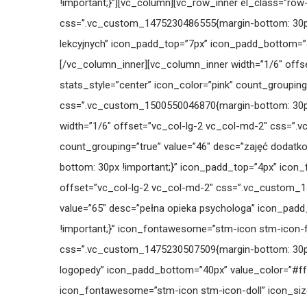
!important;}”][vc_column][vc_row_inner el_class=”row
css=”.vc_custom_1475230486555{margin-bottom: 30px !
lekcyjnych” icon_padd_top=”7px” icon_padd_bottom=”
[/vc_column_inner][vc_column_inner width=”1/6″ offs
stats_style=”center” icon_color=”pink” count_groupin
css=”.vc_custom_1500550046870{margin-bottom: 30px
width=”1/6″ offset=”vc_col-lg-2 vc_col-md-2″ css=”.
count_grouping=”true” value=”46″ desc=”zajęć dodat
bottom: 30px !important;}” icon_padd_top=”4px” icon
offset=”vc_col-lg-2 vc_col-md-2″ css=”.vc_custom_14
value=”65″ desc=”pełna opieka psychologa” icon_pad
!important;}” icon_fontawesome=”stm-icon stm-icon-f
css=”.vc_custom_1475230507509{margin-bottom: 30px !
logopedy” icon_padd_bottom=”40px” value_color=”#ff
icon_fontawesome=”stm-icon stm-icon-doll” icon_siz