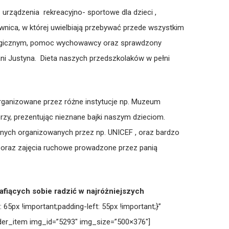
rządzenia rekreacyjno- sportowe dla dzieci ,
wnica, w której uwielbiają przebywać przede wszystkim
gogicznym, pomoc wychowawcy oraz sprawdzony
ni Justyna. Dieta naszych przedszkolaków w pełni
rganizowane przez różne instytucje np. Muzeum
rzy, prezentując nieznane bajki naszym dzieciom.
wnych organizowanych przez np. UNICEF , oraz bardzo
a oraz zajęcia ruchowe prowadzone przez panią
fiących sobie radzić w najróżniejszych
px !important;padding-left: 55px !important;}”
ider_item img_id=”5293″ img_size=”500×376″]