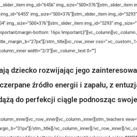
tm_slider_item img_id=”6456″ img_size=”500×376″][stm_slider_item 
m img_id=”6455″ img_size=”500×376″][stm_slider_item img_id=”5293″
454″ img_size=”500×376″][stm_slider_item img_id=”5293″ img_size=
tant;margin-bottom: 16px !important;}”][vc_column][vc_column_text
i” title_margin_b=”27px”][/stm_title][vc_row_inner css=”.vc_custom
column_inner width=”2/3″][vc_column_text 0=””]
ją dziecko rozwijając jego zainteresowan
zerpane źródło energii i zapału, z ent
dążą do perfekcji ciągle podnosząc swoje 
column_inner][vc_row_inner][vc_column_inner][stm_teachers view=”
tle_margin_b=”31px”][/stm_title][/vc_column_inner][/vc_row_inner][/v