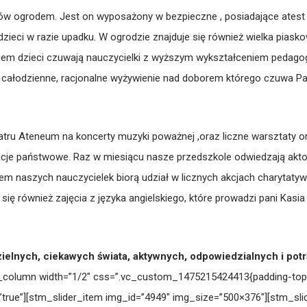
w ogrodem. Jest on wyposażony w bezpieczne , posiadające atest u
eci w razie upadku. W ogrodzie znajduje się również wielka piasko
jem dzieci czuwają nauczycielki z wyższym wykształceniem peda
całodzienne, racjonalne wyżywienie nad doborem którego czuwa Pa
tru Ateneum na koncerty muzyki poważnej ,oraz liczne warsztaty o
ytucje państwowe. Raz w miesiącu nasze przedszkole odwiedzają akto
em naszych nauczycielek biorą udział w licznych akcjach charytaty
ię również zajęcia z języka angielskiego, które prowadzi pani Kasi
lnych, ciekawych świata, aktywnych, odpowiedzialnych i potra
column width=”1/2″ css=”.vc_custom_1475215424413{padding-top: 65
”true”][stm_slider_item img_id=”4949″ img_size=”500×376″][stm_sl