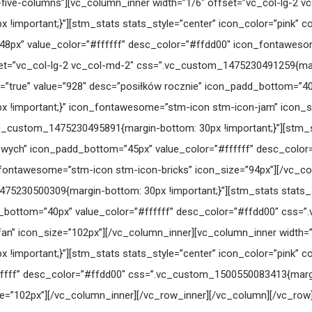
-five-columns”][vc_column_inner width=”1/6″ offset=”vc_col-lg-2 v
important;}”][stm_stats stats_style=”center” icon_color=”pink” co
48px” value_color=”#ffffff” desc_color=”#ffdd00″ icon_fontaweso
et=”vc_col-lg-2 vc_col-md-2″ css=”.vc_custom_1475230491259{marg
g=”true” value=”928″ desc=”posiłków rocznie” icon_padd_bottom=”40
 !important;}” icon_fontawesome=”stm-icon stm-icon-jam” icon_s
vc_custom_1475230495891{margin-bottom: 30px !important;}”][stm_st
kowych” icon_padd_bottom=”45px” value_color=”#ffffff” desc_col
_fontawesome=”stm-icon stm-icon-bricks” icon_size=”94px”][/vc_co
75230500309{margin-bottom: 30px !important;}”][stm_stats stats_st
d_bottom=”40px” value_color=”#ffffff” desc_color=”#ffdd00″ css
an” icon_size=”102px”][/vc_column_inner][vc_column_inner width=”
important;}”][stm_stats stats_style=”center” icon_color=”pink” co
ffff” desc_color=”#ffdd00″ css=”.vc_custom_1500550083413{margin
e=”102px”][/vc_column_inner][/vc_row_inner][/vc_column][/vc_row