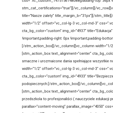
css=”.vc_custom_1475156148088{padding-top: 36px !im
stm_cat_certifications=”true”][/vc_column][/vc_row][
title=”Nasze zalety” title_margin_b=”31px”][/stm_tit
width=”1/2″ offset=”vc_col-lg-3 vc_col-md-3″ css=”.
cta_bg_color=”custom” img_id=”4937″ title=”Edukacj
!important;padding-right: 0px !important;padding-bott
[/stm_action_box][/vc_column][vc_column width=”1/2
[stm_action_box text_alignment=”center” cta_bg_colo
smaczne i urozmaicone dania spełniające wszystkie 
width=”1/2″ offset=”vc_col-lg-3 vc_col-md-3″ css=”.
cta_bg_color=”custom” img_id=”4933″ title=”Bezpiec
podopiecznych.[/stm_action_box][/vc_column][vc_col
[stm_action_box text_alignment=”center” cta_bg_colo
przedszkola to profesjonaliści ( nauczyciele edukacji
parallax=”content-moving” parallax_image=”4050″ css