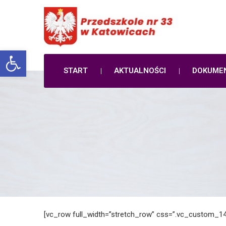
Open toolbar
START
AKTUALNOŚCI
DOKUME
[vc_row full_width=”stretch_row” css=”.vc_custom_14