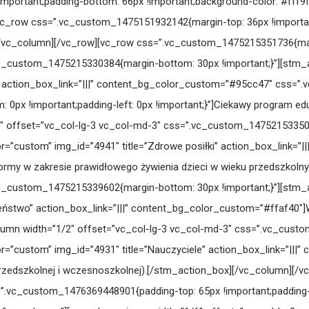
portant;padding-bottom: 66px !important;background-color: #fff9f
vc_row css=”.vc_custom_1475151932142{margin-top: 36px !important;}
le][/vc_column][/vc_row][vc_row css=”.vc_custom_1475215351736{ma
vc_custom_1475215330384{margin-bottom: 30px !important;}”][stm_
a” action_box_link=”|||” content_bg_color_custom=”#95cc47″ css=
om: 0px !important;padding-left: 0px !important;}”]Ciekawy program 
″ offset=”vc_col-lg-3 vc_col-md-3″ css=”.vc_custom_147521533504
r=”custom” img_id=”4941″ title=”Zdrowe posiłki” action_box_link=
normy w zakresie prawidłowego żywienia dzieci w wieku przedszkol
vc_custom_1475215339602{margin-bottom: 30px !important;}”][stm_
zeństwo” action_box_link=”|||” content_bg_color_custom=”#ffaf40
umn width=”1/2″ offset=”vc_col-lg-3 vc_col-md-3″ css=”.vc_custo
r=”custom” img_id=”4931″ title=”Nauczyciele” action_box_link=”|||
 przedszkolnej i wczesnoszkolnej).[/stm_action_box][/vc_column][/v
=”.vc_custom_1476369448901{padding-top: 65px !important;padding