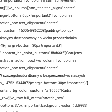
2 !important;}”][vc_column][stm_achievement
”][vc_column][stm_title title_align=”center”
rgin-bottom: 60px !important;}”][vc_column
action_box text_alignment=”center”
”.vc_custom_1500549862208{padding-top: 0px
edukacyjny dostosowany do wieku przedszkolaka.
8{margin-bottom: 30px !important;}”]
”|||” content_bg_color_custom=”#bd66ff”]Gotujemy
nym.[/stm_action_box][/vc_column][vc_column
action_box text_alignment=”center”
″]W szczególności dbamy o bezpieczeństwo naszych
m_1475215344872{margin-bottom: 30px !important;}”]
” content_bg_color_custom=”#ff6666″]Kadra
c_row][vc_row full_width=”stretch_row”
-bottom: 37px !important;background-color: #dd9933