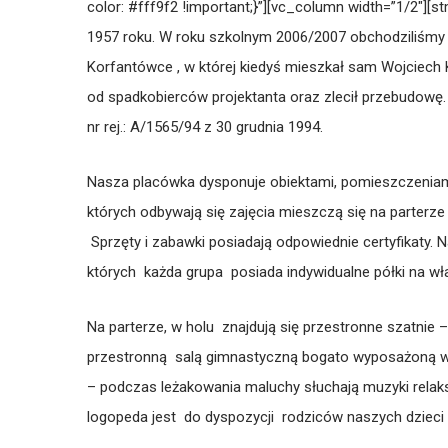
color: #fff9f2 !important;}”][vc_column width=”1/2″][
1957 roku. W roku szkolnym 2006/2007 obchodziliśmy 50
Korfantówce , w której kiedyś mieszkał sam Wojciech K
od spadkobierców projektanta oraz zlecił przebudowę
nr rej.: A/1565/94 z 30 grudnia 1994.
Nasza placówka dysponuje obiektami, pomieszczenia
których odbywają się zajęcia mieszczą się na parterze
Sprzęty i zabawki posiadają odpowiednie certyfikaty.
których każda grupa posiada indywidualne półki na wła
Na parterze, w holu znajdują się przestronne szatnie
przestronną salą gimnastyczną bogato wyposażoną w 
– podczas leżakowania maluchy słuchają muzyki relaksac
logopeda jest do dyspozycji rodziców naszych dzieci , 