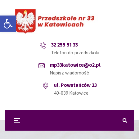
Open toolbar
32 255 51 33
Telefon do przedszkola
mp33katowice@o2.pl
Napisz wiadomość
ul. Powstańców 23
40-039 Katowice