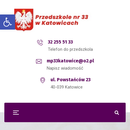
Open toolbar
32 255 51 33
Telefon do przedszkola
mp33katowice@o2.pl
Napisz wiadomość
ul. Powstańców 23
40-039 Katowice