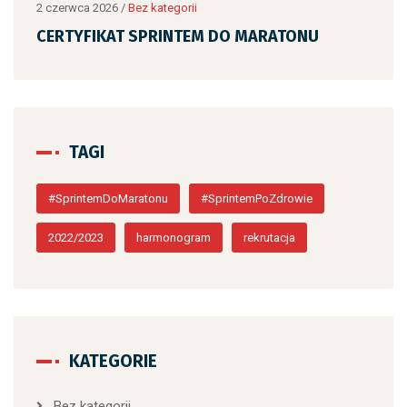
2 czerwca 2026
/
Bez kategorii
2 cz
CERTYFIKAT SPRINTEM DO MARATONU
CE
TAGI
#SprintemDoMaratonu
#SprintemPoZdrowie
2022/2023
harmonogram
rekrutacja
KATEGORIE
Bez kategorii