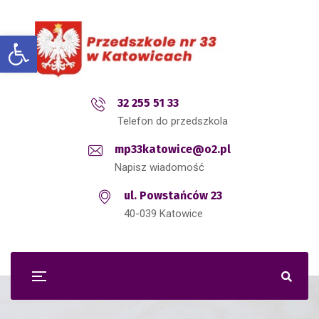
Open toolbar
32 255 51 33
Telefon do przedszkola
mp33katowice@o2.pl
Napisz wiadomość
ul. Powstańców 23
40-039 Katowice