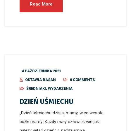
Read More
4 PAŹDZIERNIKA 2021
OKTAWIA BASAN
0 COMMENTS
ŚREDNIAKI
,
WYDARZENIA
DZIEŃ UŚMIECHU
„Dzień uśmiechu dzisiaj mamy, więc wesołe
buźki mamy! Każdy mały człowiek wie jak
należy witać dzień.” 1 października