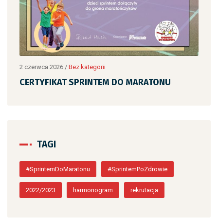
2 czerwca 2026
/
Bez kategorii
2 cz
CERTYFIKAT SPRINTEM DO MARATONU
CE
TAGI
#SprintemDoMaratonu
#SprintemPoZdrowie
2022/2023
harmonogram
rekrutacja