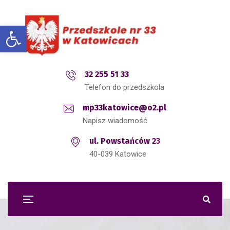
Open toolbar
32 255 51 33
Telefon do przedszkola
mp33katowice@o2.pl
Napisz wiadomość
ul. Powstańców 23
40-039 Katowice