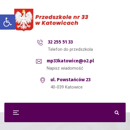
Open toolbar
32 255 51 33
Telefon do przedszkola
mp33katowice@o2.pl
Napisz wiadomość
ul. Powstańców 23
40-039 Katowice