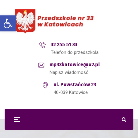
Open toolbar
32 255 51 33
Telefon do przedszkola
mp33katowice@o2.pl
Napisz wiadomość
ul. Powstańców 23
40-039 Katowice