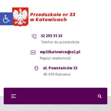
Open toolbar
32 255 51 33
Telefon do przedszkola
mp33katowice@o2.pl
Napisz wiadomość
ul. Powstańców 23
40-039 Katowice