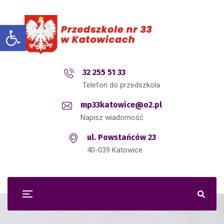
Open toolbar
32 255 51 33
Telefon do przedszkola
mp33katowice@o2.pl
Napisz wiadomość
ul. Powstańców 23
40-039 Katowice