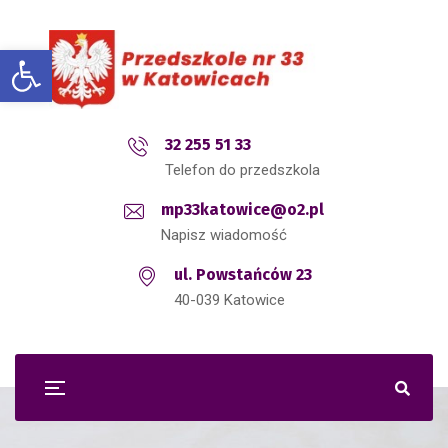
Open toolbar
32 255 51 33
Telefon do przedszkola
mp33katowice@o2.pl
Napisz wiadomość
ul. Powstańców 23
40-039 Katowice