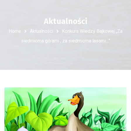
Aktualności
Home
Aktualności
Konkurs Wiedzy Bajkowej „Za
siedmioma górami , za siedmioma lasami…”