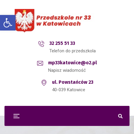
Open toolbar
32 255 51 33
Telefon do przedszkola
mp33katowice@o2.pl
Napisz wiadomość
ul. Powstańców 23
40-039 Katowice