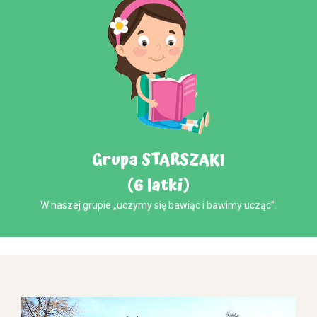
Grupa STARSZAKI
(6 latki)
W naszej grupie „uczymy się bawiąc i bawimy ucząc”.