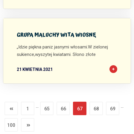
0
0
GRUPA MALUCHY WITA WIOSNĘ
„Idzie piękna paniz jasnymi włosami.W zielonej
sukience,wyszytej kwiatami. Słono złote
21 KWIETNIA 2021
…
…
1
65
66
67
68
69
100