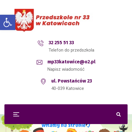
Open toolbar
32 255 51 33
Telefon do przedszkola
mp33katowice@o2.pl
Napisz wiadomość
ul. Powstańców 23
40-039 Katowice
Witamy na stronie :)