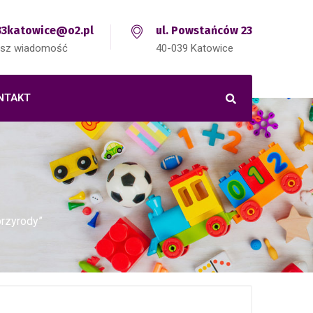
3katowice@o2.pl
ul. Powstańców 23
isz wiadomość
40-039 Katowice
NTAKT
przyrody”