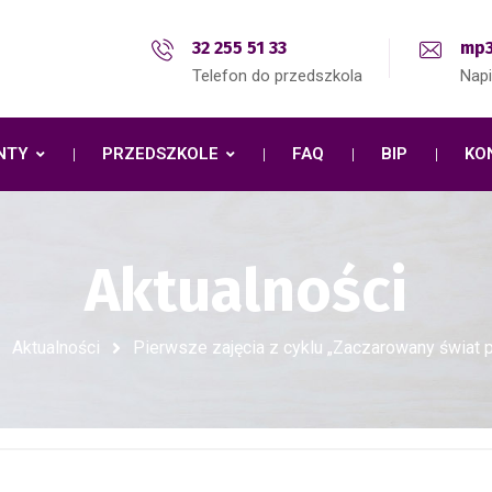
32 255 51 33
mp3
Telefon do przedszkola
Nap
NTY
PRZEDSZKOLE
FAQ
BIP
KO
Aktualności
Aktualności
Pierwsze zajęcia z cyklu „Zaczarowany świat 