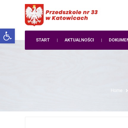
Open toolbar
START
AKTUALNOŚCI
DOKUME
Home