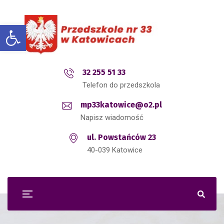
Open toolbar
32 255 51 33
Telefon do przedszkola
mp33katowice@o2.pl
Napisz wiadomość
ul. Powstańców 23
40-039 Katowice