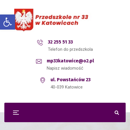
Open toolbar
32 255 51 33
Telefon do przedszkola
mp33katowice@o2.pl
Napisz wiadomość
ul. Powstańców 23
40-039 Katowice