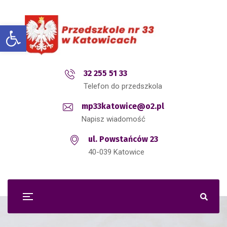
Open toolbar
32 255 51 33
Telefon do przedszkola
mp33katowice@o2.pl
Napisz wiadomość
ul. Powstańców 23
40-039 Katowice