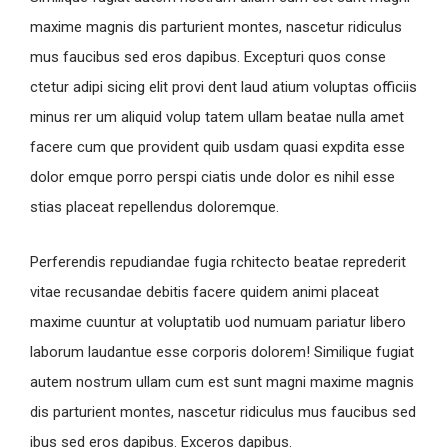
maxime magnis dis parturient montes, nascetur ridiculus
mus faucibus sed eros dapibus. Excepturi quos conse
ctetur adipi sicing elit provi dent laud atium voluptas officiis
minus rer um aliquid volup tatem ullam beatae nulla amet
facere cum que provident quib usdam quasi expdita esse
dolor emque porro perspi ciatis unde dolor es nihil esse
stias placeat repellendus doloremque.
Perferendis repudiandae fugia rchitecto beatae reprederit
vitae recusandae debitis facere quidem animi placeat
maxime cuuntur at voluptatib uod numuam pariatur libero
laborum laudantue esse corporis dolorem! Similique fugiat
autem nostrum ullam cum est sunt magni maxime magnis
dis parturient montes, nascetur ridiculus mus faucibus sed
ibus sed eros dapibus. Exceros dapibus.