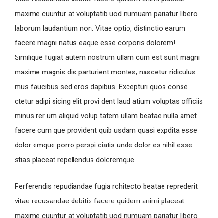
maxime cuuntur at voluptatib uod numuam pariatur libero
laborum laudantium non. Vitae optio, distinctio earum
facere magni natus eaque esse corporis dolorem!
Similique fugiat autem nostrum ullam cum est sunt magni
maxime magnis dis parturient montes, nascetur ridiculus
mus faucibus sed eros dapibus. Excepturi quos conse
ctetur adipi sicing elit provi dent laud atium voluptas officiis
minus rer um aliquid volup tatem ullam beatae nulla amet
facere cum que provident quib usdam quasi expdita esse
dolor emque porro perspi ciatis unde dolor es nihil esse
stias placeat repellendus doloremque.
Perferendis repudiandae fugia rchitecto beatae reprederit
vitae recusandae debitis facere quidem animi placeat
maxime cuuntur at voluptatib uod numuam pariatur libero