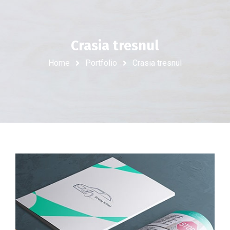
Crasia tresnul
Home
Portfolio
Crasia tresnul