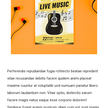
Perferendis repudiandae fugia rchitecto beatae reprederit
vitae recusandae debitis facere quidem animi placeat
maxime cuuntur at voluptatib uod numuam pariatur libero
laborum laudantium non. Vitae optio, distinctio earum
facere magni natus eaque esse corporis dolorem!
Similique fugiat autem nostrum ullam cum est sunt magni