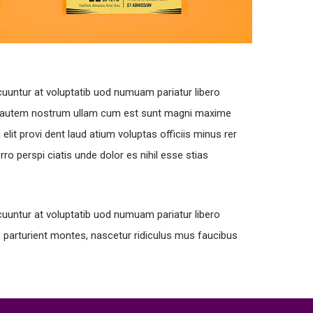
cuuntur at voluptatib uod numuam pariatur libero
iat autem nostrum ullam cum est sunt magni maxime
lit provi dent laud atium voluptas officiis minus rer
 perspi ciatis unde dolor es nihil esse stias
cuuntur at voluptatib uod numuam pariatur libero
parturient montes, nascetur ridiculus mus faucibus