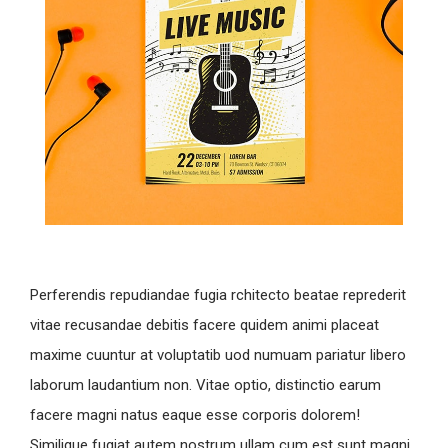
Perferendis repudiandae fugia rchitecto beatae reprederit
vitae recusandae debitis facere quidem animi placeat
maxime cuuntur at voluptatib uod numuam pariatur libero
laborum laudantium non. Vitae optio, distinctio earum
facere magni natus eaque esse corporis dolorem!
Similique fugiat autem nostrum ullam cum est sunt magni