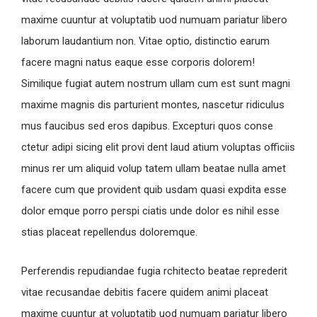
maxime cuuntur at voluptatib uod numuam pariatur libero
laborum laudantium non. Vitae optio, distinctio earum
facere magni natus eaque esse corporis dolorem!
Similique fugiat autem nostrum ullam cum est sunt magni
maxime magnis dis parturient montes, nascetur ridiculus
mus faucibus sed eros dapibus. Excepturi quos conse
ctetur adipi sicing elit provi dent laud atium voluptas officiis
minus rer um aliquid volup tatem ullam beatae nulla amet
facere cum que provident quib usdam quasi expdita esse
dolor emque porro perspi ciatis unde dolor es nihil esse
stias placeat repellendus doloremque.
Perferendis repudiandae fugia rchitecto beatae reprederit
vitae recusandae debitis facere quidem animi placeat
maxime cuuntur at voluptatib uod numuam pariatur libero