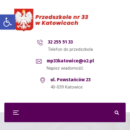
Open toolbar
32 255 51 33
Telefon do przedszkola
mp33katowice@o2.pl
Napisz wiadomość
ul. Powstańców 23
40-039 Katowice