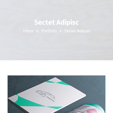
Sectet Adipisc
Home
Portfolio
Sectet Adipisc