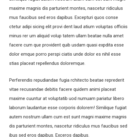
maxime magnis dis parturient montes, nascetur ridiculus
mus faucibus sed eros dapibus. Excepturi quos conse
ctetur adipi sicing elit provi dent laud atium voluptas officiis
minus rer um aliquid volup tatem ullam beatae nulla amet
facere cum que provident quib usdam quasi expdita esse
dolor emque porro perspi ciatis unde dolor es nihil esse
stias placeat repellendus doloremque.
Perferendis repudiandae fugia rchitecto beatae reprederit
vitae recusandae debitis facere quidem animi placeat
maxime cuuntur at voluptatib uod numuam pariatur libero
laborum laudantue esse corporis dolorem! Similique fugiat
autem nostrum ullam cum est sunt magni maxime magnis
dis parturient montes, nascetur ridiculus mus faucibus sed
ibus sed eros dapibus. Exceros dapibus.