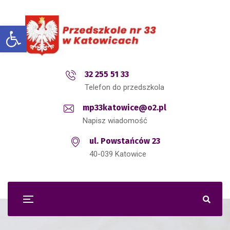
Open toolbar
32 255 51 33
Telefon do przedszkola
mp33katowice@o2.pl
Napisz wiadomość
ul. Powstańców 23
40-039 Katowice