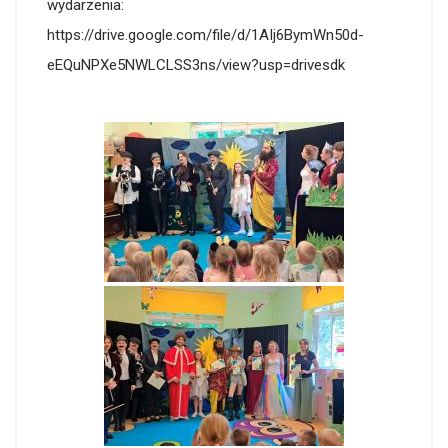
wydarzenia:
https://drive.google.com/file/d/1AIj6BymWn50d-
eEQuNPXe5NWLCLSS3ns/view?usp=drivesdk