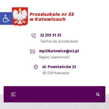
Open toolbar
32 255 51 33
Telefon do przedszkola
mp33katowice@o2.pl
Napisz wiadomość
ul. Powstańców 23
40-039 Katowice