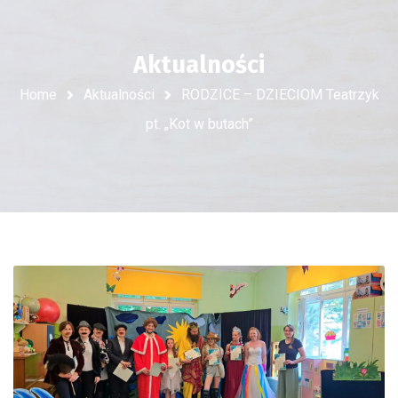
Aktualności
Home
Aktualności
RODZICE – DZIECIOM Teatrzyk
pt. „Kot w butach”