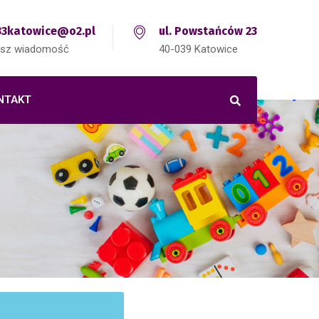
3katowice@o2.pl
ul. Powstańców 23
isz wiadomość
40-039 Katowice
NTAKT