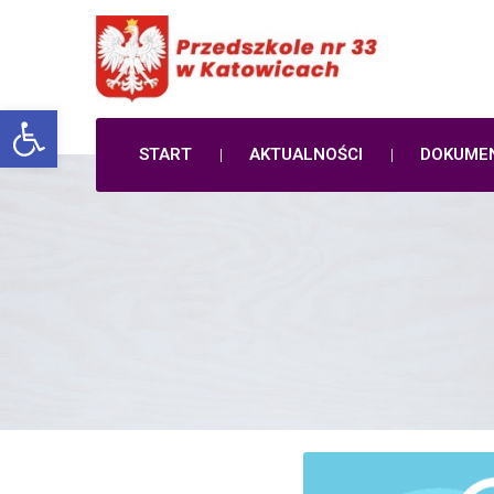
Open toolbar
START
AKTUALNOŚCI
DOKUME