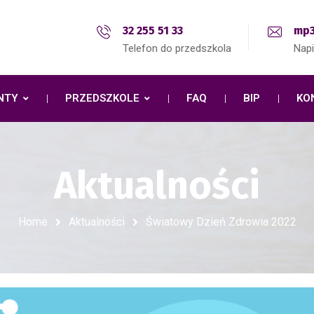
32 255 51 33
mp3
Telefon do przedszkola
Nap
NTY
PRZEDSZKOLE
FAQ
BIP
KO
Aktualności
Home
Aktualności
Światowy Dzień Zdrowia 2022