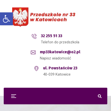
Open toolbar
32 255 51 33
Telefon do przedszkola
mp33katowice@o2.pl
Napisz wiadomość
ul. Powstańców 23
40-039 Katowice