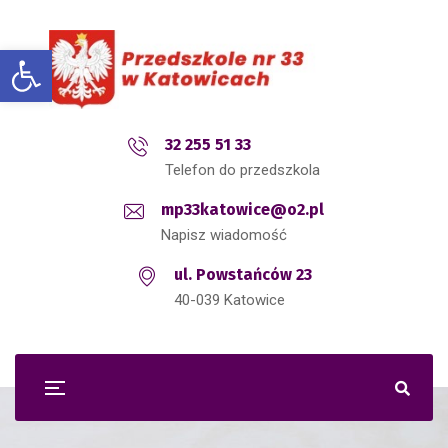
Open toolbar
32 255 51 33
Telefon do przedszkola
mp33katowice@o2.pl
Napisz wiadomość
ul. Powstańców 23
40-039 Katowice