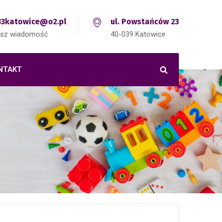
3katowice@o2.pl
ul. Powstańców 23
isz wiadomość
40-039 Katowice
NTAKT