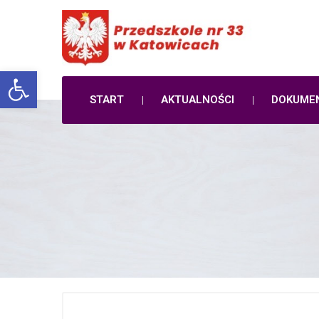
Open toolbar
START
AKTUALNOŚCI
DOKUME