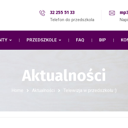
32 255 51 33
mp3
Telefon do przedszkola
Nap
NTY
PRZEDSZKOLE
FAQ
BIP
KO
Aktualności
Home
Aktualności
Telewizja w przedszkolu :)