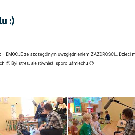
u :)
at – EMOCJE ze szczególnym uwzględnieniem ZAZDROŚCI… Dzieci mim
ch 🙂 Był stres, ale również sporo uśmiechu 🙂