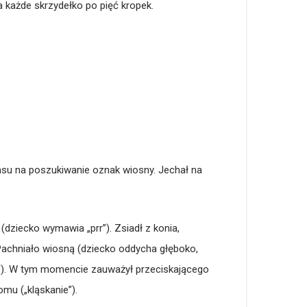
każde skrzydełko po pięć kropek.
asu na poszukiwanie oznak wiosny. Jechał na
 (dziecko wymawia „prr”). Zsiadł z konia,
. Pachniało wiosną (dziecko oddycha głęboko,
ik”). W tym momencie zauważył przeciskającego
mu („kląskanie”).