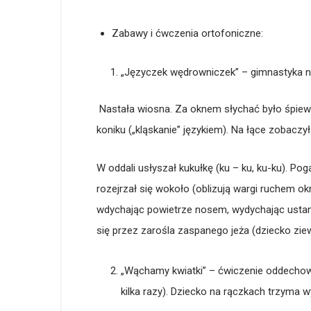
Zabawy i ćwczenia ortofoniczne:
„Języczek wędrowniczek” – gimnastyka
Nastała wiosna. Za oknem słychać było śpiew 
koniku („kląskanie” językiem). Na łące zobaczył 
W oddali usłyszał kukułkę (ku – ku, ku-ku). Pog
rozejrzał się wokoło (oblizują wargi ruchem ok
wdychając powietrze nosem, wydychając ustami
się przez zarośla zaspanego jeża (dziecko ziew
„Wąchamy kwiatki” – ćwiczenie oddecho
kilka razy). Dziecko na rączkach trzyma wy