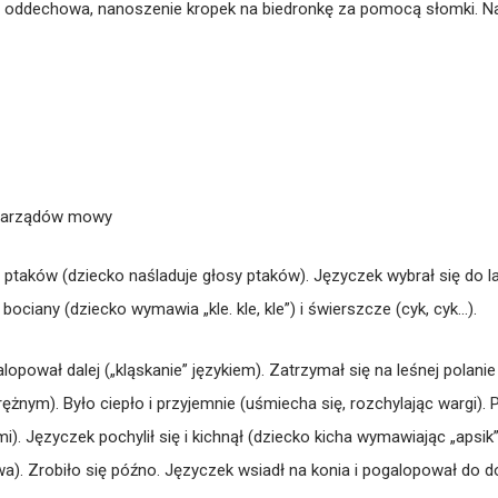
 oddechowa, nanoszenie kropek na biedronkę za pomocą słomki. Na 
 narządów mowy
ptaków (dziecko naśladuje głosy ptaków). Języczek wybrał się do l
bociany (dziecko wymawia „kle. kle, kle”) i świerszcze (cyk, cyk…).
alopował dalej („kląskanie” językiem). Zatrzymał się na leśnej polanie
rężnym). Było ciepło i przyjemnie (uśmiecha się, rozchylając wargi)
). Języczek pochylił się i kichnął (dziecko kicha wymawiając „aps
a). Zrobiło się późno. Języczek wsiadł na konia i pogalopował do do