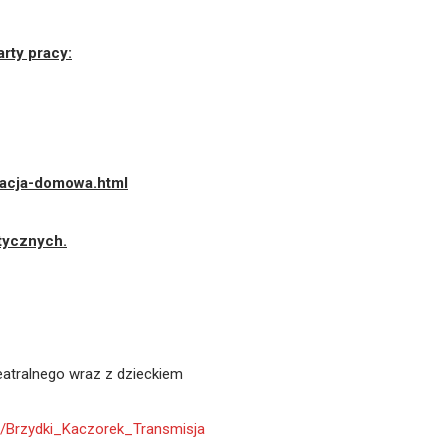
rty pracy:
kacja-domowa.html
tycznych.
eatralnego wraz z dzieckiem
.ly/Brzydki_Kaczorek_Transmisja