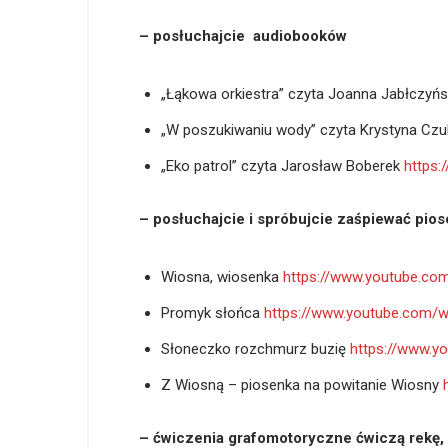
– posłuchajcie audiobooków
„Łąkowa orkiestra” czyta Joanna Jabłczyń
„W poszukiwaniu wody” czyta Krystyna C
„Eko patrol” czyta Jarosław Boberek
https
– posłuchajcie i spróbujcie zaśpiewać pios
Wiosna, wiosenka
https://www.youtube.c
Promyk słońca
https://www.youtube.co
Słoneczko rozchmurz buzię
https://www.
Z Wiosną – piosenka na powitanie Wiosny
– ćwiczenia grafomotoryczne ćwiczą rekę, 