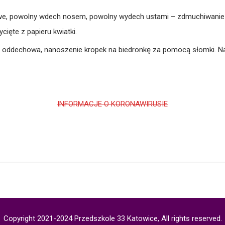
we, powolny wdech nosem, powolny wydech ustami – zdmuchiwanie 
cięte z papieru kwiatki.
 oddechowa, nanoszenie kropek na biedronkę za pomocą słomki. Na 
INFORMACJE O KORONAWIRUSIE
Copyright 2021-2024 Przedszkole 33 Katowice, All rights reserved.