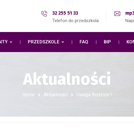
32 255 51 33
mp3
Telefon do przedszkola
Nap
NTY
PRZEDSZKOLE
FAQ
BIP
KO
Aktualności
Home
Aktualności
Uwaga Rodzice !