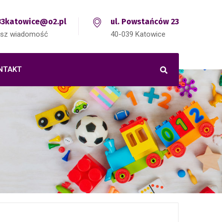
3katowice@o2.pl
ul. Powstańców 23
isz wiadomość
40-039 Katowice
NTAKT