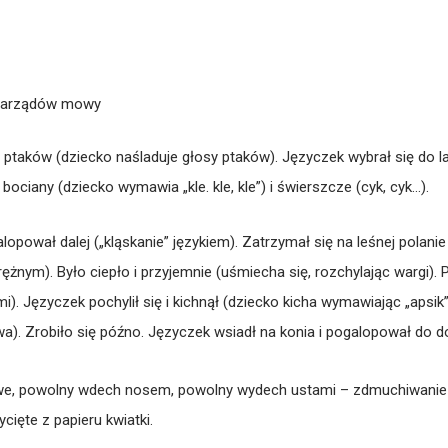
 narządów mowy
ptaków (dziecko naśladuje głosy ptaków). Języczek wybrał się do l
bociany (dziecko wymawia „kle. kle, kle”) i świerszcze (cyk, cyk…).
alopował dalej („kląskanie” językiem). Zatrzymał się na leśnej polanie
rężnym). Było ciepło i przyjemnie (uśmiecha się, rozchylając wargi)
). Języczek pochylił się i kichnął (dziecko kicha wymawiając „aps
a). Zrobiło się późno. Języczek wsiadł na konia i pogalopował do do
we, powolny wdech nosem, powolny wydech ustami – zdmuchiwanie 
cięte z papieru kwiatki.