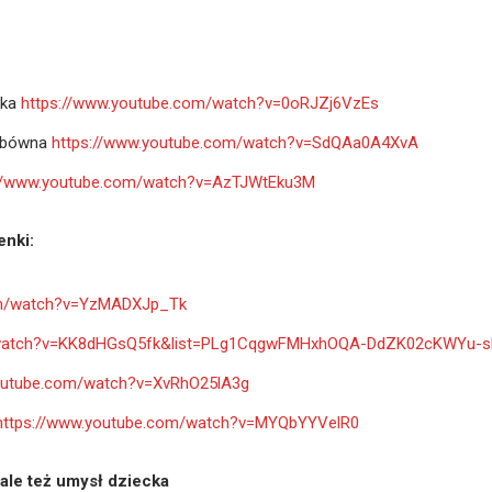
ska
https://www.youtube.com/watch?v=0oRJZj6VzEs
zubówna
https://www.youtube.com/watch?v=SdQAa0A4XvA
://www.youtube.com/watch?v=AzTJWtEku3M
enki:
om/watch?v=YzMADXJp_Tk
m/watch?v=KK8dHGsQ5fk&list=PLg1CqgwFMHxhOQA-DdZK02cKWYu-
youtube.com/watch?v=XvRhO25lA3g
https://www.youtube.com/watch?v=MYQbYYVelR0
ale też umysł dziecka