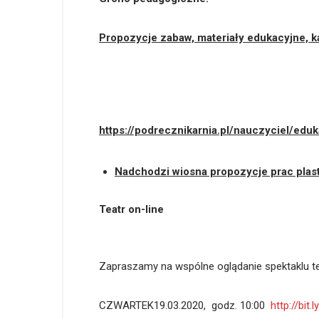
Propozycje zabaw, materiały edukacyjne, ka
https://podrecznikarnia.pl/nauczyciel/edu
Nadchodzi wiosna propozycje prac plas
Teatr on-line
Zapraszamy na wspólne oglądanie spektaklu t
CZWARTEK19.03.2020, godz. 10:00
http://bit