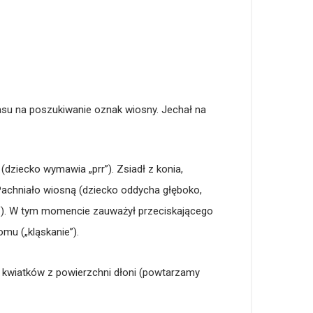
asu na poszukiwanie oznak wiosny. Jechał na
 (dziecko wymawia „prr”). Zsiadł z konia,
. Pachniało wiosną (dziecko oddycha głęboko,
ik”). W tym momencie zauważył przeciskającego
mu („kląskanie”).
kwiatków z powierzchni dłoni (powtarzamy