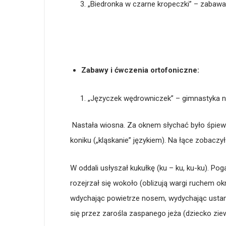
„Biedronka w czarne kropeczki” – zabawa
Zabawy i ćwczenia ortofoniczne:
„Języczek wędrowniczek” – gimnastyka
Nastała wiosna. Za oknem słychać było śpiew 
koniku („kląskanie” językiem). Na łące zobaczył 
W oddali usłyszał kukułkę (ku – ku, ku-ku). Pog
rozejrzał się wokoło (oblizują wargi ruchem ok
wdychając powietrze nosem, wydychając ustami
się przez zarośla zaspanego jeża (dziecko ziew