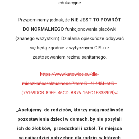
edukacyjne
Przypominamy jednak, że
NIE JEST TO POWRÓT
DO NORMALNEGO
funkcjonowania placówki
(znanego wszystkim). Działania opiekuńcze odbywać
się będą zgodnie z wytycznymi GIS-u z
zastosowaniem reżimu sanitarnego.
https://www.katowice.eu/dla-
mieszkańca/aktualnosci?ItemID=4144&ListID=
{75169DCB-89EF-46CD-A876-165C1E838909}#
„Apelujemy do rodziców, którzy mają możliwość
pozostawienia dzieci w domach, by nie posyłali
ich do żłobków, przedszkoli i szkół. Te miejsca
są najbardziej potrzebne dla rodzin, w których