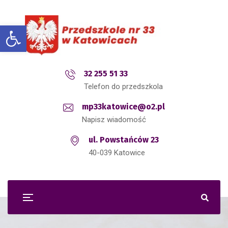
Open toolbar
32 255 51 33
Telefon do przedszkola
mp33katowice@o2.pl
Napisz wiadomość
ul. Powstańców 23
40-039 Katowice