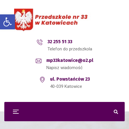
Open toolbar
32 255 51 33
Telefon do przedszkola
mp33katowice@o2.pl
Napisz wiadomość
ul. Powstańców 23
40-039 Katowice