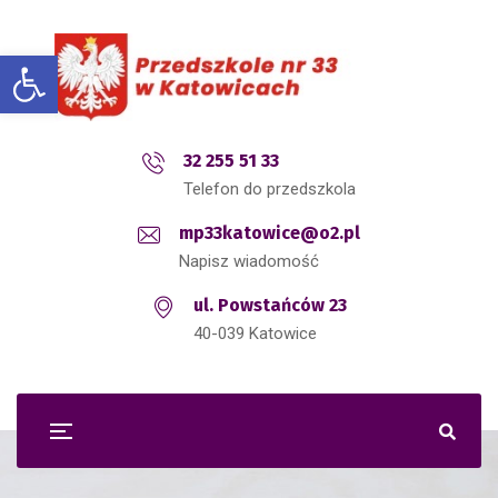
Open toolbar
32 255 51 33
Telefon do przedszkola
mp33katowice@o2.pl
Napisz wiadomość
ul. Powstańców 23
40-039 Katowice