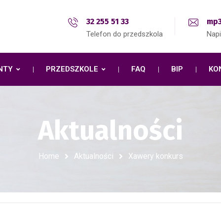
32 255 51 33
mp3
Telefon do przedszkola
Nap
NTY
PRZEDSZKOLE
FAQ
BIP
KO
Aktualności
Home
Aktualności
Xawery konkurs