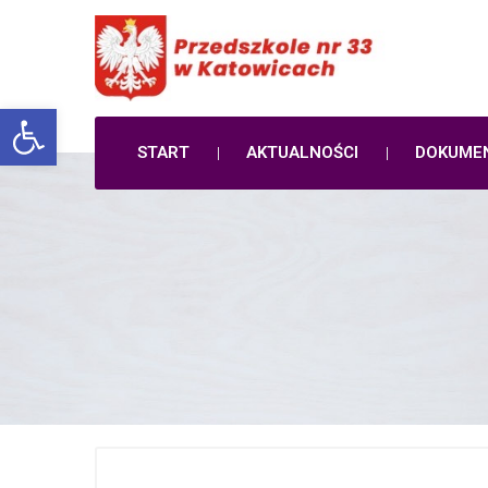
Open toolbar
START
AKTUALNOŚCI
DOKUME