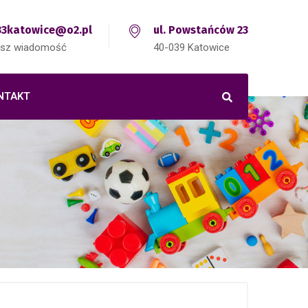
3katowice@o2.pl
ul. Powstańców 23
isz wiadomość
40-039 Katowice
NTAKT