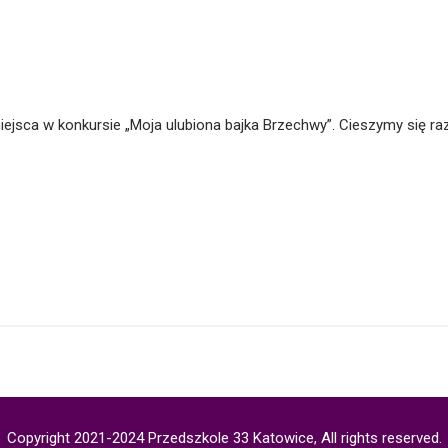
miejsca w konkursie „Moja ulubiona bajka Brzechwy”. Cieszymy się
Copyright 2021-2024 Przedszkole 33 Katowice, All rights reserved.