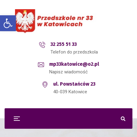
Open toolbar
32 255 51 33
Telefon do przedszkola
mp33katowice@o2.pl
Napisz wiadomość
ul. Powstańców 23
40-039 Katowice