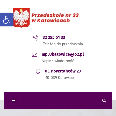
Open toolbar
32 255 51 33
Telefon do przedszkola
mp33katowice@o2.pl
Napisz wiadomość
ul. Powstańców 23
40-039 Katowice