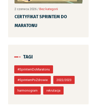
2 czerwca 2026
/
Bez kategorii
2 czerwca 2026
/
CERTYFIKAT SPRINTEM DO
CERTYFIKAT
MARATONU
MARATONU
TAGI
#SprintemDoMaratonu
#SprintemPoZdrowie
2022/2023
harmonogram
rekrutacja