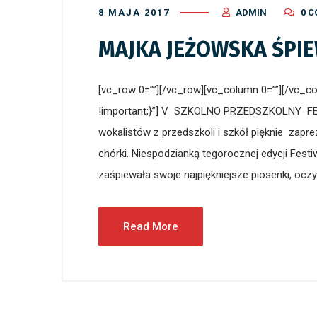
8 MAJA 2017
ADMIN
0 
MAJKA JEŻOWSKA ŚPIE
[vc_row 0=””][/vc_row][vc_column 0=””][/vc_
!important;}”] V SZKOLNO PRZEDSZKOLNY 
wokalistów z przedszkoli i szkół pięknie zapr
chórki. Niespodzianką tegorocznej edycji Fest
zaśpiewała swoje najpiękniejsze piosenki, oczyw
Read More