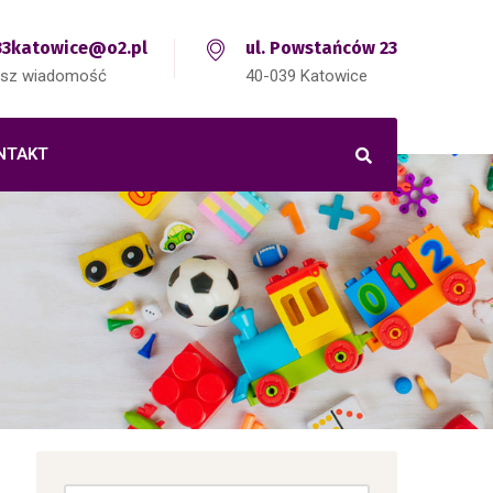
3katowice@o2.pl
ul. Powstańców 23
isz wiadomość
40-039 Katowice
NTAKT