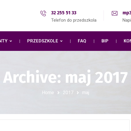
32 255 51 33
mp3
Telefon do przedszkola
Nap
NTY
PRZEDSZKOLE
FAQ
BIP
KO
Archive: maj 2017
Home
2017
maj