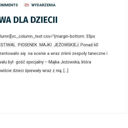
COMMENTS
WYDARZENIA
WA DLA DZIECII
column][vc_column_text css=”{margin-bottom: 33px
FESTIWAL PIOSENEK MAJKI JEŻOWSKIEJ. Ponad 60
ezentowało się na scenie a wraz znimi zespoły taneczne i
iwalu był gość specjalny – Majka Jeżowska, która
iście dzieci śpiewały wraz z nią. […]