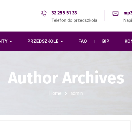
32 255 51 33
mp3
Telefon do przedszkola
Nap
NTY
PRZEDSZKOLE
FAQ
BIP
KO
Author Archives
Home
admin