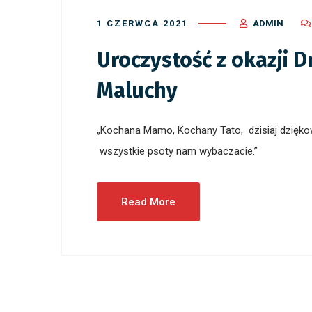
1 CZERWCA 2021
ADMIN
2 czerwca 
CERTYFI
Uroczystość z okazji D
MARAT
Maluchy
„Kochana Mamo, Kochany Tato, dzisiaj dzięko
wszystkie psoty nam wybaczacie.”
Read More