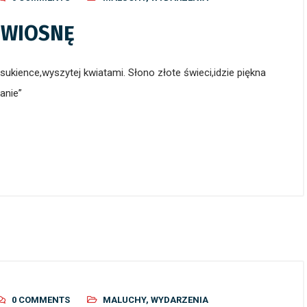
 WIOSNĘ
 sukience,wyszytej kwiatami. Słono złote świeci,idzie piękna
anie”
0 COMMENTS
MALUCHY
,
WYDARZENIA