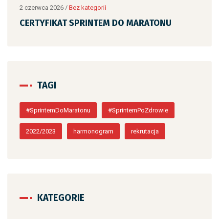
2 czerwca 2026
/
Bez kategorii
2 cz
CERTYFIKAT SPRINTEM DO MARATONU
CE
TAGI
#SprintemDoMaratonu
#SprintemPoZdrowie
2022/2023
harmonogram
rekrutacja
KATEGORIE