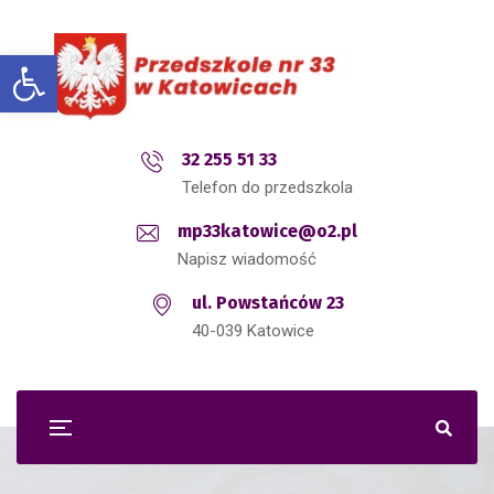
Open toolbar
32 255 51 33
Telefon do przedszkola
mp33katowice@o2.pl
Napisz wiadomość
ul. Powstańców 23
40-039 Katowice