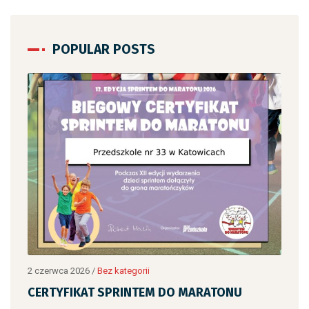
POPULAR POSTS
2 czerwca 2026
/
Bez kategorii
2 cz
CERTYFIKAT SPRINTEM DO MARATONU
CE