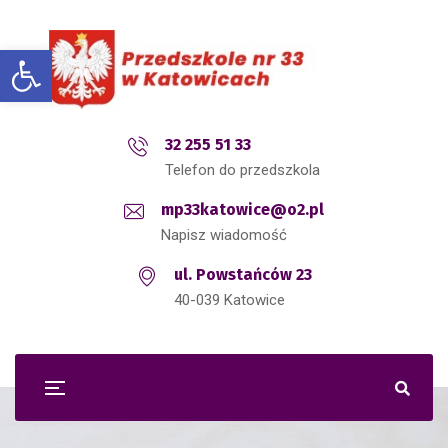
Open toolbar
32 255 51 33
Telefon do przedszkola
mp33katowice@o2.pl
Napisz wiadomość
ul. Powstańców 23
40-039 Katowice