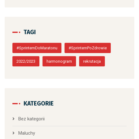
TAGI
#SprintemDoMaratonu
#SprintemPoZdrowie
2022/2023
harmonogram
rekrutacja
KATEGORIE
Bez kategorii
Maluchy