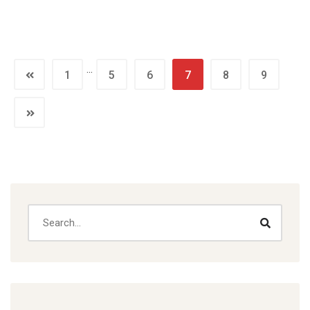
…
1
5
6
7
8
9