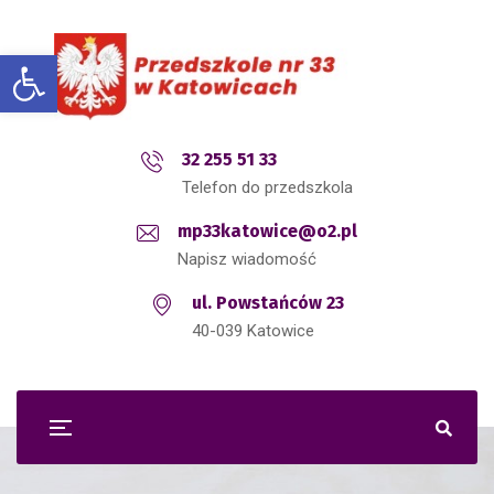
Open toolbar
32 255 51 33
Telefon do przedszkola
mp33katowice@o2.pl
Napisz wiadomość
ul. Powstańców 23
40-039 Katowice