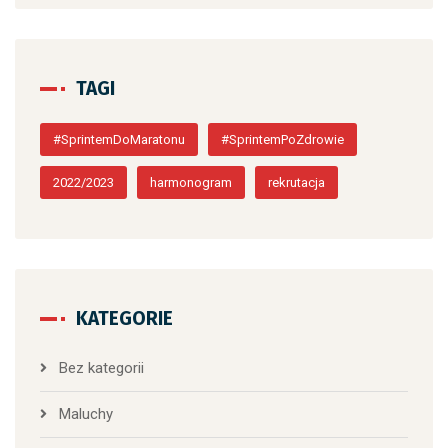
TAGI
#SprintemDoMaratonu
#SprintemPoZdrowie
2022/2023
harmonogram
rekrutacja
KATEGORIE
Bez kategorii
Maluchy