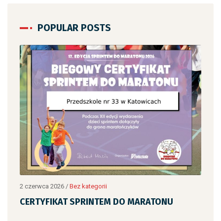
POPULAR POSTS
2 czerwca 2026
/
Bez kategorii
2 cz
CERTYFIKAT SPRINTEM DO MARATONU
CE