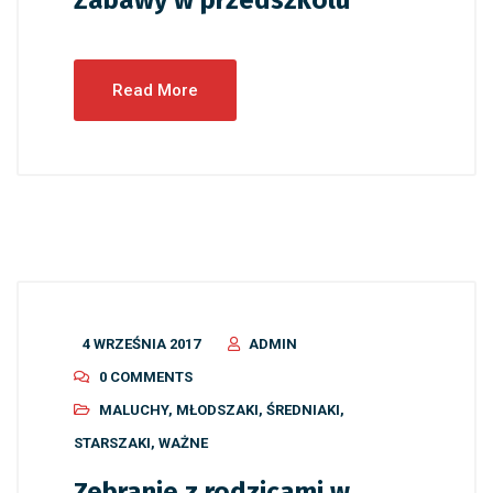
Zabawy w przedszkolu
Read More
4 WRZEŚNIA 2017
ADMIN
0 COMMENTS
MALUCHY
,
MŁODSZAKI
,
ŚREDNIAKI
,
STARSZAKI
,
WAŻNE
Zebranie z rodzicami w