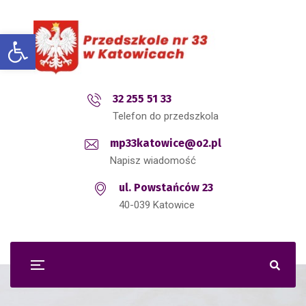
Open toolbar
32 255 51 33
Telefon do przedszkola
mp33katowice@o2.pl
Napisz wiadomość
ul. Powstańców 23
40-039 Katowice