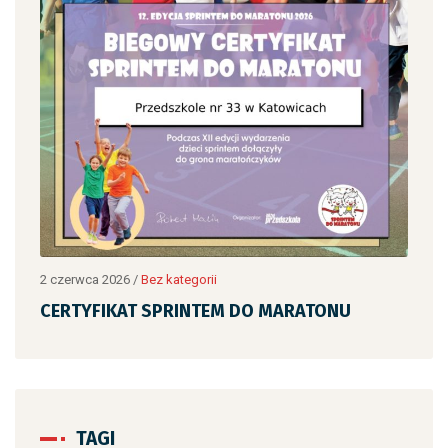
2 czerwca 2026
/
Bez kategorii
2 cz
CERTYFIKAT SPRINTEM DO MARATONU
CE
TAGI