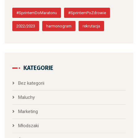
#SprintemDoMaratonu
#SprintemPoZdrowie
2022/2023
harmonogram
rekrutacja
KATEGORIE
Bez kategorii
Maluchy
Marketing
Młodszaki