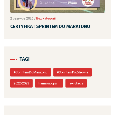
2 czerwca 2026
/
Bez kategorii
2 cz
CERTYFIKAT SPRINTEM DO MARATONU
CE
TAGI
#SprintemDoMaratonu
#SprintemPoZdrowie
2022/2023
harmonogram
rekrutacja