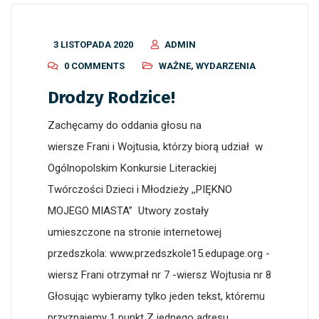
3 LISTOPADA 2020
ADMIN
0 COMMENTS
WAŻNE
,
WYDARZENIA
Drodzy Rodzice!
Zachęcamy do oddania głosu na
wiersze Frani i Wojtusia, którzy biorą udział w
Ogólnopolskim Konkursie Literackiej
Twórczości Dzieci i Młodzieży ,,PIĘKNO
MOJEGO MIASTA” Utwory zostały
umieszczone na stronie internetowej
przedszkola: www.przedszkole15.edupage.org -
wiersz Frani otrzymał nr 7 -wiersz Wojtusia nr 8
Głosując wybieramy tylko jeden tekst, któremu
przyznajemy 1 punkt Z jednego adresu