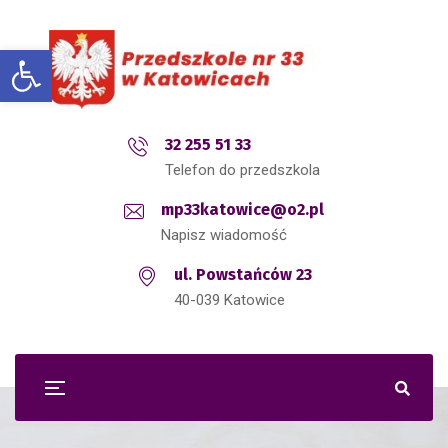
Open toolbar
32 255 51 33
Telefon do przedszkola
mp33katowice@o2.pl
Napisz wiadomość
ul. Powstańców 23
40-039 Katowice